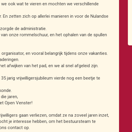
n we ook wat te vieren en mochten we verschillende
r. En zetten zich op allerlei manieren in voor de Nulandse
zorgde de administratie.
e van onze rommelschuur, en het ophalen van de spullen
en organisator, en vooral belangrijk tijdens onze vakanties.
aderingen.
het afwijken van het pad, en we al snel afgeleid zijn.
35 jarig vrijwilligersjubileum vierde nog een beetje te
rkonde.
die jaren,
Het Open Venster!
willigers gaan verliezen, omdat ze na zoveel jaren inzet,
ocht je interesse hebben, om het bestuursteam te
ons contact op.