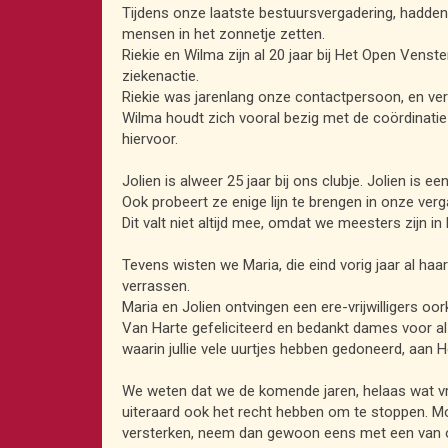
Tijdens onze laatste bestuursvergadering, hadde
mensen in het zonnetje zetten.
Riekie en Wilma zijn al 20 jaar bij Het Open Venste
ziekenactie.
Riekie was jarenlang onze contactpersoon, en ver
Wilma houdt zich vooral bezig met de coördinati
hiervoor.
Jolien is alweer 25 jaar bij ons clubje. Jolien is e
Ook probeert ze enige lijn te brengen in onze verg
Dit valt niet altijd mee, omdat we meesters zijn in 
Tevens wisten we Maria, die eind vorig jaar al haar 
verrassen.
Maria en Jolien ontvingen een ere-vrijwilligers oo
Van Harte gefeliciteerd en bedankt dames voor al 
waarin jullie vele uurtjes hebben gedoneerd, aan 
We weten dat we de komende jaren, helaas wat vrij
uiteraard ook het recht hebben om te stoppen. M
versterken, neem dan gewoon eens met een van 