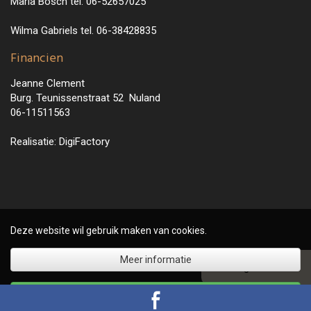
Maria Bosch tel. 06-52657025
Wilma Gabriels tel. 06-38428835
Financien
Jeanne Clement
Burg. Teunissenstraat 52 Nuland
06-11511563
Realisatie:
DigiFactory
Deze website wil gebruik maken van cookies.
Meer informatie
▲ Terug naar boven
Akkoord