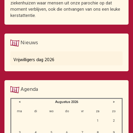
ziekenhuizen waar mensen uit onze parochie op dat
moment verblijven, ook die ontvangen van ons een leuke
kerstattentie.
Nieuws
Vrijwilligers dag 2026
Agenda
<
Augustus 2026
>
ma
di
wo
do
vr
za
zo
1
2
3
4
5
6
7
8
9